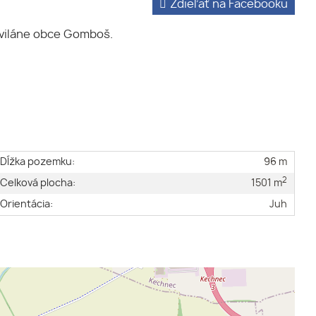
Zdieľať na Facebooku
aviláne obce Gomboš.
Dĺžka pozemku:
96 m
2
Celková plocha:
1501 m
Orientácia:
Juh