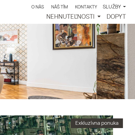
SLUŽBY
O NÁS
NÁŠ TÍM
KONTAKTY
NEHNUTEĽNOSTI
DOPYT
Exkluzívna ponuka