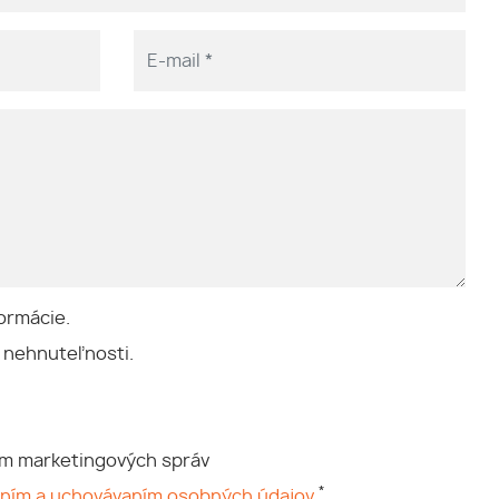
ormácie.
 nehnuteľnosti.
ím marketingových správ
*
aním a uchovávaním osobných údajov