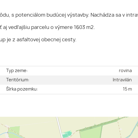
ôdu, s potenciálom budúcej výstavby. Nachádza sa v intr
 aj vedľajšiu parcelu o výmere 1603 m2.
p je z asfaltovej obecnej cesty.
e
Typ zeme:
rovina
é
Teritórium:
Intravilán
2
Šírka pozemku:
15 m