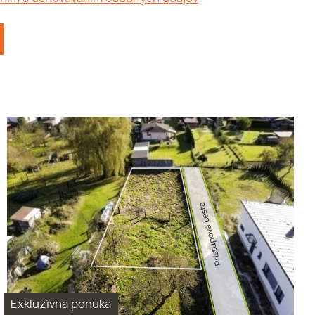
Stavebny pozemok, mimo
hlavnej cesty, blizko zastávky,
500 m2, rovina, oplotene,
obecná prístupová
komunikácia.
Exkluzívna ponuka