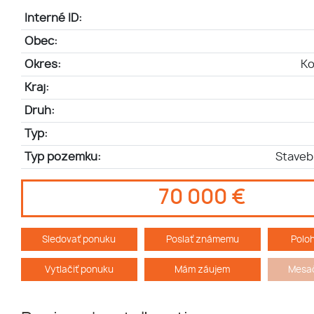
Interné ID:
Obec:
Okres:
Ko
Kraj:
Druh:
Typ:
Typ pozemku:
Stave
70 000 €
Sledovať ponuku
Poslať známemu
Polo
Vytlačiť ponuku
Mám záujem
Mesač