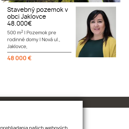
Stavebný pozemok v
obci Jaklovce
48.000€
2
500 m
|
Pozemok pre
rodinné domy
|
Nová ul.,
Jaklovce,
48 000
€
Pridajte si nás
 prehliadania našich webových