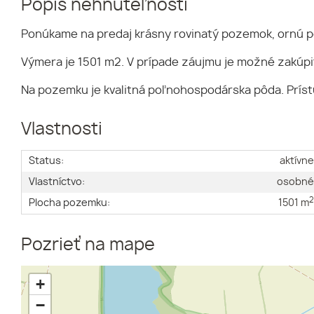
Popis nehnuteľnosti
Ponúkame na predaj krásny rovinatý pozemok, ornú p
Výmera je 1501 m2. V prípade záujmu je možné zakúpiť
Na pozemku je kvalitná poľnohospodárska pôda. Prístu
Vlastnosti
Status:
aktívn
Vlastníctvo:
osobn
Plocha pozemku:
1501 m
Pozrieť na mape
+
−