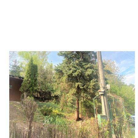
Záhrada iba 10 km od centra
Slnečný
Košíc - 760m2
Tiché prostredie
Turistika