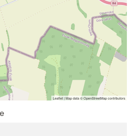
Leaflet
| Map data ©
OpenStreetMap
contributors
me