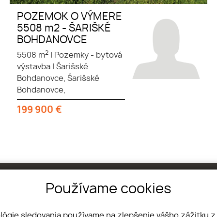
POZEMOK O VÝMERE
5508 m2 - ŠARIŠKÉ
BOHDANOVCE
2
5508 m
|
Pozemky - bytová
výstavba
|
Šarišské
Bohdanovce, Šarišské
Bohdanovce,
199 900
€
Používame cookies
Nehnuteľnosti
Garbiarska 16, 040 01
Náš tím
Košice
Dopyt
+421 911 952 044
ológie sledovania používame na zlepšenie vášho zážitku z