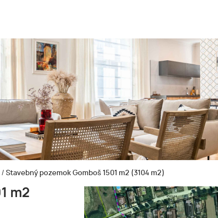
m
/
Stavebný pozemok Gomboš 1501 m2 (3104 m2)
1 m2