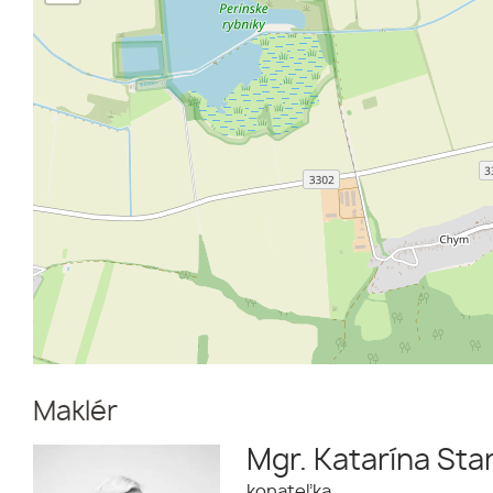
Maklér
Mgr. Katarína Sta
konateľka