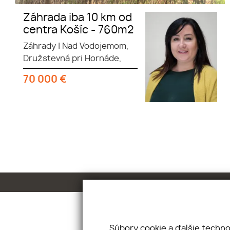
Záhrada iba 10 km od
centra Košíc - 760m2
Záhrady
|
Nad Vodojemom,
Družstevná pri Hornáde,
70 000
€
O nás
Služby
Kontakty
Súbory cookie a ďalšie techn