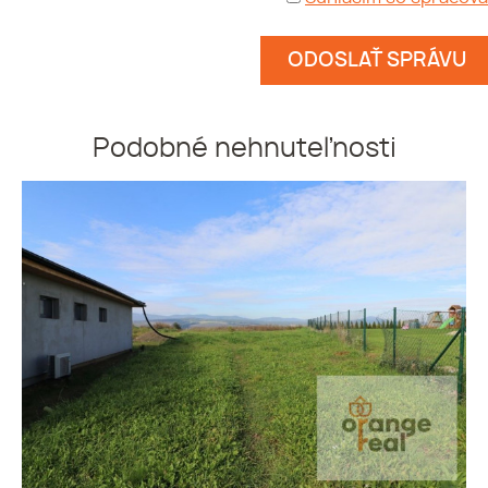
Podobné nehnuteľnosti
POZEMOK O VÝMERE 5508 m2
- ŠARIŠKÉ BOHDANOVCE