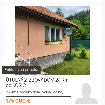
dom, blízko Košic, krásna
príroda,
Exkluzívna ponuka
ÚTULNÝ 2 IZBOVÝ DOM 24 Km
od KOŠIC
2
255 m
|
Rodinný dom
|
Veľká Lodina,
175 000
€