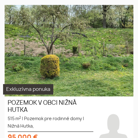
pozemok, vhodný na výstavbu
rodinného domu
Exkluzívna ponuka
POZEMOK V OBCI NIŽNÁ
HUTKA
2
515 m
|
Pozemok pre rodinné domy
|
Nižná Hutka,
95 000
€