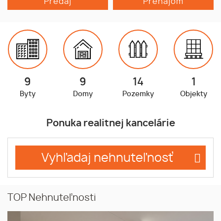
Predaj
Prenájom
9
9
14
1
Byty
Domy
Pozemky
Objekty
Ponuka realitnej kancelárie
Vyhľadaj nehnuteľnosť
TOP Nehnuteľnosti