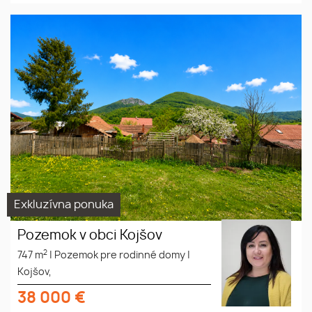
Exkluzívna ponuka
Pozemok v obci Kojšov
2
747 m
|
Pozemok pre rodinné domy
|
Kojšov,
38 000
€