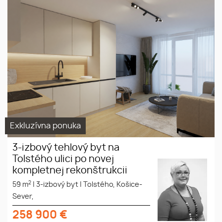
Exkluzívna ponuka
3-izbový tehlový byt na
Tolstého ulici po novej
kompletnej rekonštrukcii
2
59 m
|
3-izbový byt
|
Tolstého, Košice-
Sever,
258 900
€