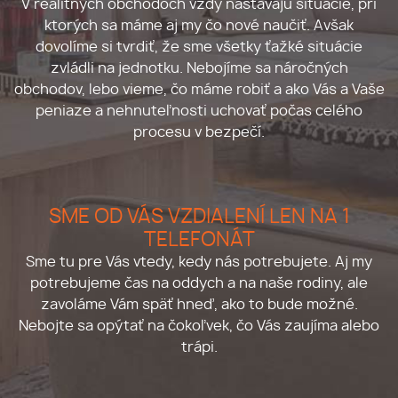
V realitných obchodoch vždy nastávajú situácie, pri
ktorých sa máme aj my čo nové naučiť. Avšak
dovolíme si tvrdiť, že sme všetky ťažké situácie
zvládli na jednotku. Nebojíme sa náročných
obchodov, lebo vieme, čo máme robiť a ako Vás a Vaše
peniaze a nehnuteľnosti uchovať počas celého
procesu v bezpečí.
SME OD VÁS VZDIALENÍ LEN NA 1
TELEFONÁT
Sme tu pre Vás vtedy, kedy nás potrebujete. Aj my
potrebujeme čas na oddych a na naše rodiny, ale
zavoláme Vám späť hneď, ako to bude možné.
Nebojte sa opýtať na čokoľvek, čo Vás zaujíma alebo
trápi.