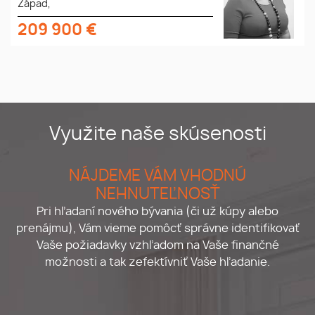
Západ,
209 900
€
Využite naše skúsenosti
NÁJDEME VÁM VHODNÚ
NEHNUTEĽNOSŤ
Pri hľadaní nového bývania (či už kúpy alebo
prenájmu), Vám vieme pomôcť správne identifikovať
Vaše požiadavky vzhľadom na Vaše finančné
možnosti a tak zefektívniť Vaše hľadanie.