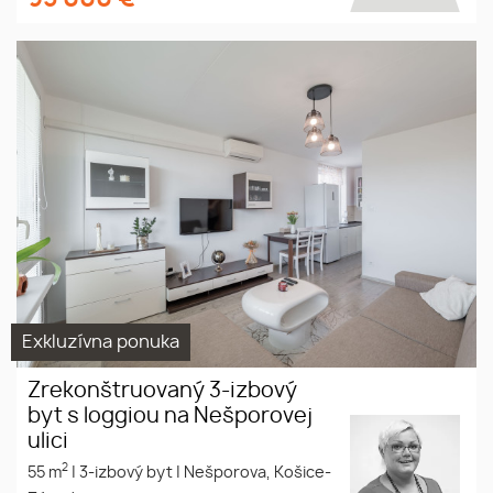
Exkluzívna ponuka
Zrekonštruovaný 3-izbový
byt s loggiou na Nešporovej
ulici
2
55 m
|
3-izbový byt
|
Nešporova, Košice-