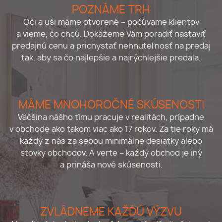
POZNÁME TRH
Oči a uši máme otvorené – počúvame klientov
a vieme, čo chcú. Dokážeme Vám poradiť nastaviť
predajnú cenu a prichystať nehnuteľnosť na predaj
tak, aby sa čo najlepšie a najrýchlejšie predala.
MÁME MNOHOROČNÉ SKÚSENOSTI
Väčšina nášho tímu pracuje v realitách, prípadne
v obchode ako takom viac ako 17 rokov. Za tie roky má
každý z nás za sebou minimálne desiatky alebo
stovky obchodov. A verte – každý obchod je iný
a prináša nové skúsenosti.
ZVLÁDNEME KAŽĎÚ VÝZVU