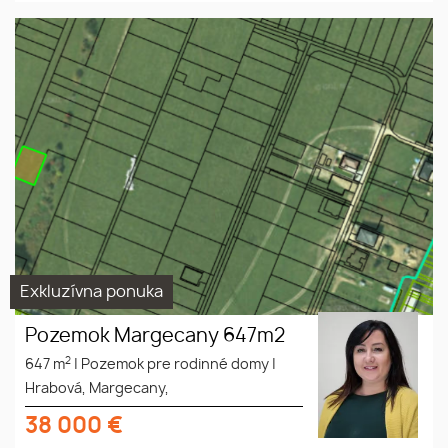
Exkluzívna ponuka
Pozemok Margecany 647m2
2
647 m
|
Pozemok pre rodinné domy
|
Hrabová, Margecany,
38 000
€