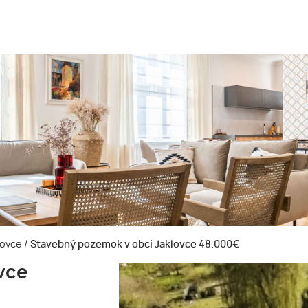
lovce
/
Stavebný pozemok v obci Jaklovce 48.000€
vce