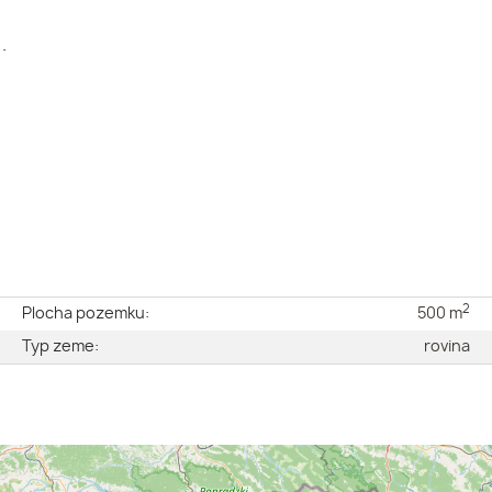
.
2
e
Plocha pozemku:
500 m
é
Typ zeme:
rovina