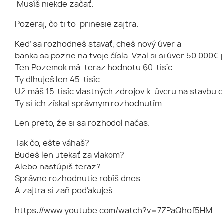
Musíš niekde začať.
Pozeraj, čo ti to prinesie zajtra.
Keď sa rozhodneš stavať, cheš nový úver a
banka sa pozrie na tvoje čísla. Vzal si si úver 50.000€
Ten Pozemok má teraz hodnotu 60-tisíc.
Ty dlhuješ len 45-tisíc.
Už máš 15-tisíc vlastných zdrojov k úveru na stavbu d
Ty si ich získal správnym rozhodnutím.
Len preto, že si sa rozhodol načas.
Tak čo, ešte váhaš?
Budeš len utekať za vlakom?
Alebo nastúpiš teraz?
Správne rozhodnutie robíš dnes.
A zajtra si zaň poďakuješ.
https://www.youtube.com/watch?v=7ZPaQhof5HM