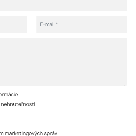
ormácie.
 nehnuteľnosti.
ím marketingových správ