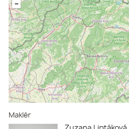
−
Maklér
Zuzana Liptáková