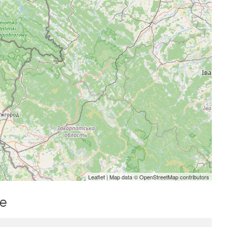
Leaflet
| Map data ©
OpenStreetMap
contributors
me