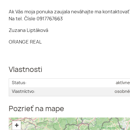
Ak Vás moja ponuka zaujala neváhajte ma kontaktovať 
Na tel. Čísle 0917767663
Zuzana Liptáková
ORANGE REAL
Vlastnosti
Status:
aktívn
Vlastníctvo:
osobn
Pozrieť na mape
+