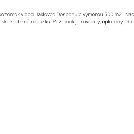
ozemok v obci Jaklovce.Dosponuje výmerou 500 m2. Nachá
ske siete sú nablízku. Pozemok je rovinatý, oplotený . Ihn