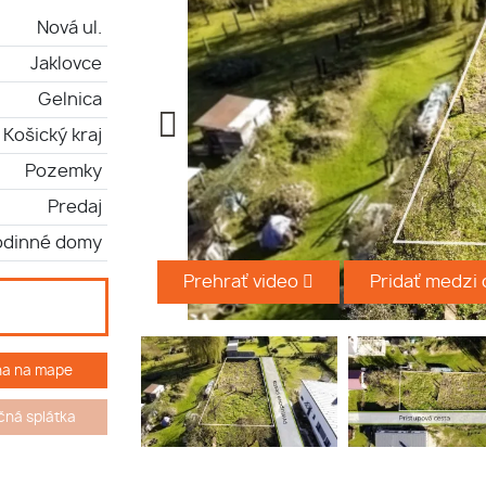
Nová ul.
Jaklovce
Gelnica
Košický kraj
Pozemky
Predaj
odinné domy
Prehrať video
Pridať medzi
ha na mape
ná splátka