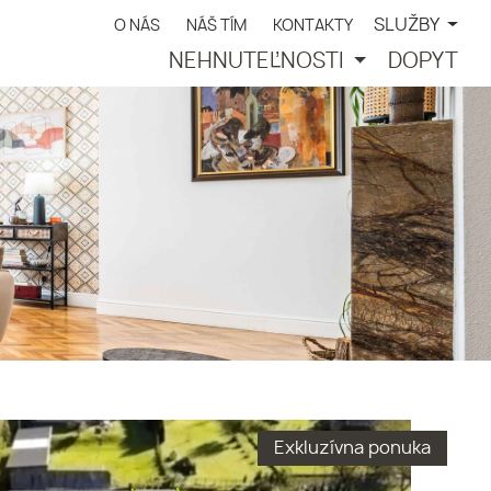
SLUŽBY
O NÁS
NÁŠ TÍM
KONTAKTY
NEHNUTEĽNOSTI
DOPYT
Exkluzívna ponuka