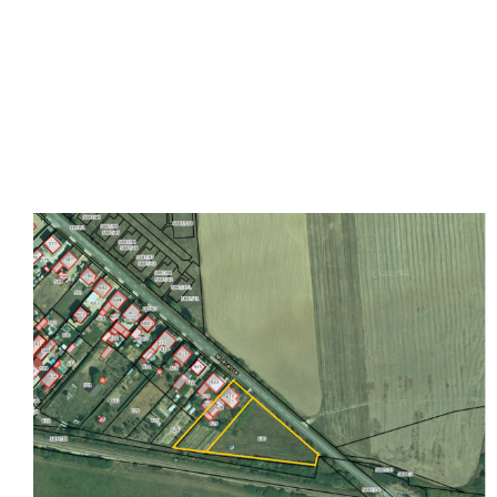
pestovanie, chov, sklady, firma
pre firmu
sklad
podnikanie