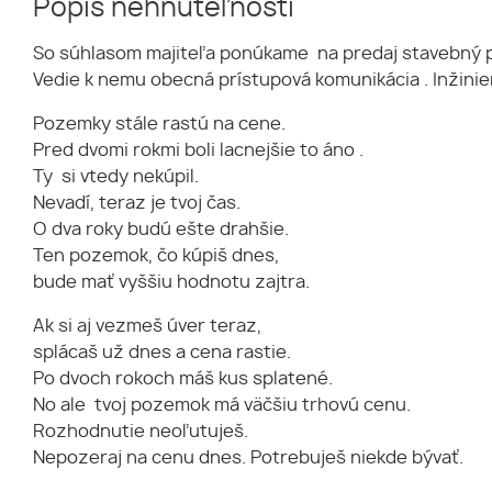
Popis nehnuteľnosti
So súhlasom majiteľa ponúkame na predaj stavebný p
Vedie k nemu obecná prístupová komunikácia . Inžinier
Pozemky stále rastú na cene.
Pred dvomi rokmi boli lacnejšie to áno .
Ty si vtedy nekúpil.
Nevadí, teraz je tvoj čas.
O dva roky budú ešte drahšie.
Ten pozemok, čo kúpiš dnes,
bude mať vyššiu hodnotu zajtra.
Ak si aj vezmeš úver teraz,
splácaš už dnes a cena rastie.
Po dvoch rokoch máš kus splatené.
No ale tvoj pozemok má väčšiu trhovú cenu.
Rozhodnutie neoľutuješ.
Nepozeraj na cenu dnes. Potrebuješ niekde bývať.