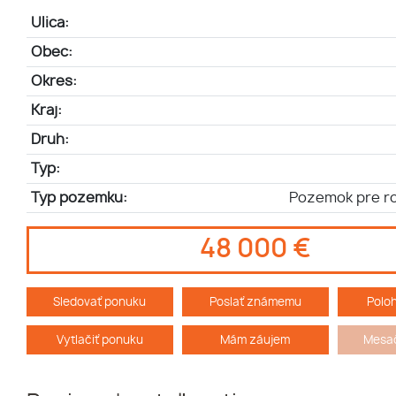
Ulica:
Obec:
Okres:
Kraj:
Druh:
Typ:
Typ pozemku:
Pozemok pre r
48 000 €
Sledovať ponuku
Poslať známemu
Polo
Vytlačiť ponuku
Mám záujem
Mesač