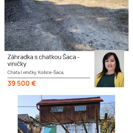
Záhradka s chatkou Šaca -
viničky
Chata
|
viničky, Košice-Šaca,
39 500
€
záhrada, chata Kavečany