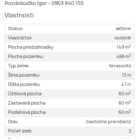
Rozdobuďko Igor - 0903 840 155.
Vlastnosti
Status:
aktívne
Vlastníctvo:
osobné
2
Plocha predzáhradky:
149 m
2
Plocha pozemku:
488 m
Typ zeme:
terasovitá
Šírka pozemku:
13 m
Dĺžka pozemku:
47 m
2
Úžitková plocha:
60 m
2
Zastavaná plocha:
60 m
2
Podlahová plocha:
60 m
Stav:
čiastočne prerobený
Počet izieb:
2