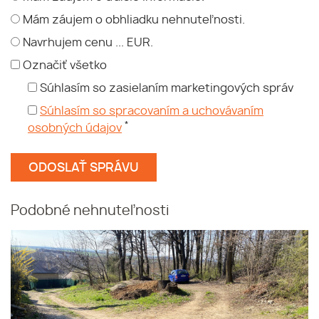
Mám záujem o obhliadku nehnuteľnosti.
Navrhujem cenu ... EUR.
Označiť všetko
Súhlasím so zasielaním marketingových správ
Súhlasím so spracovaním a uchovávaním
*
osobných údajov
Podobné nehnuteľnosti
Záhradka s chatkou Šaca -
Slnečný
viničky