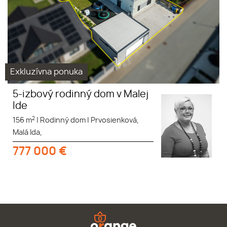
Exkluzívna ponuka
5-izbový rodinný dom v Malej
Ide
2
156 m
|
Rodinný dom
|
Prvosienková,
Malá Ida,
777 000
€