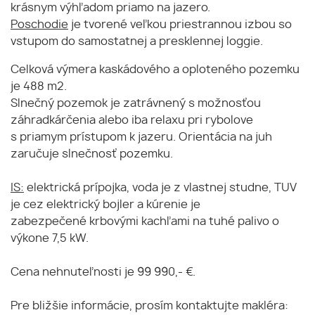
krásnym výhľadom priamo na jazero.
Poschodie
je tvorené veľkou priestrannou izbou so
vstupom do samostatnej a presklennej loggie.
Celková výmera kaskádového a oploteného pozemku
je 488 m2.
Slnečný pozemok je zatrávnený s možnosťou
záhradkárčenia alebo iba relaxu pri rybolove
s priamym prístupom k jazeru. Orientácia na juh
zaručuje slnečnosť pozemku.
IS:
elektrická prípojka, voda je z vlastnej studne, TUV
je cez elektrický bojler a kúrenie je
zabezpečené krbovými kachľami na tuhé palivo o
výkone 7,5 kW.
Cena nehnuteľnosti je 99 990,- €.
Pre bližšie informácie, prosím kontaktujte makléra: