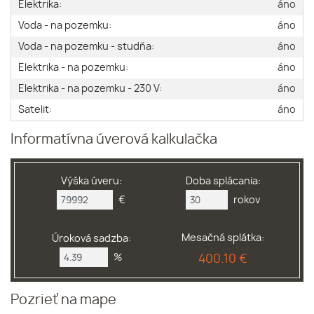
Elektrika:
áno
Voda - na pozemku:
áno
Voda - na pozemku - studňa:
áno
Elektrika - na pozemku:
áno
Elektrika - na pozemku - 230 V:
áno
Satelit:
áno
Informatívna úverová kalkulačka
Výška úveru:
Doba splácania:
€
rokov
Mesačná splátka:
Úroková sadzba:
%
400.10 €
Pozrieť na mape