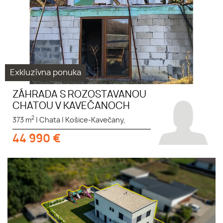
Exkluzívna ponuka
ZÁHRADA S ROZOSTAVANOU
CHATOU V KAVEČANOCH
2
373 m
|
Chata
|
Košice-Kavečany,
44 990
€