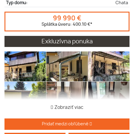
Typ domu:
Chata
99 990 €
Splátka úveru:
400.10 €
*
Exkluzívna ponuka
Zobraziť viac
Pridať medzi obľúbené