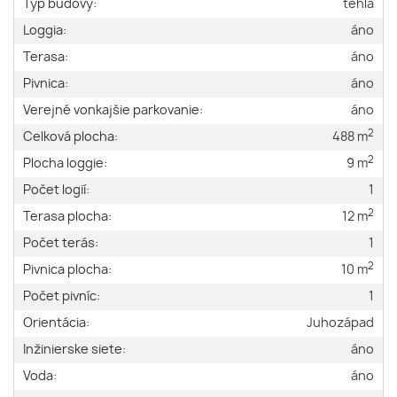
Typ budovy:
tehla
Loggia:
áno
Terasa:
áno
Pivnica:
áno
Verejné vonkajšie parkovanie:
áno
2
Celková plocha:
488 m
2
Plocha loggie:
9 m
Počet logií:
1
2
Terasa plocha:
12 m
Počet terás:
1
2
Pivnica plocha:
10 m
Počet pivníc:
1
Orientácia:
Juhozápad
Inžinierske siete:
áno
Voda:
áno