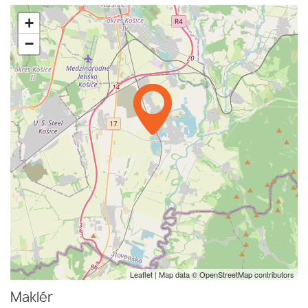
+
−
Leaflet
| Map data ©
OpenStreetMap
contributors
Maklér