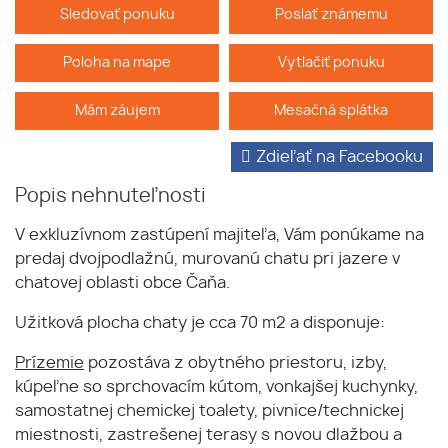
Sledovať ponuku
Poslať známemu
Poloha na mape
Vytlačiť ponuku
Mám záujem
Mesačná splátka
Zdieľať na Facebooku
Popis nehnuteľnosti
V exkluzívnom zastúpení majiteľa, Vám ponúkame na
predaj dvojpodlažnú, murovanú chatu pri jazere v
chatovej oblasti obce Čaňa.
Užitková plocha chaty je cca 70 m2 a disponuje:
Prízemie
pozostáva z obytného priestoru, izby,
kúpeľne so sprchovacím kútom, vonkajšej kuchynky,
samostatnej chemickej toalety, pivnice/technickej
miestnosti, zastrešenej terasy s novou dlažbou a